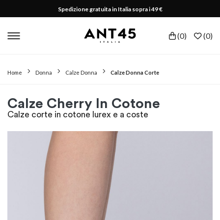
Spedizione gratuita in Italia sopra i 49 €
(
0
)
(
0
)
Home
Donna
Calze Donna
Calze Donna Corte
Calze Cherry In Cotone
Calze corte in cotone lurex e a coste