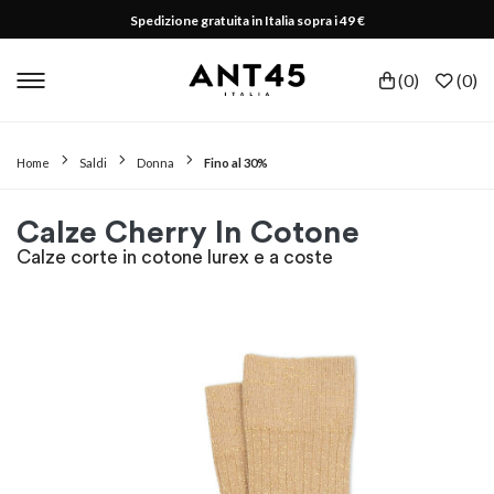
Spedizione gratuita in Italia sopra i 49 €
(
0
)
(
0
)
Home
Saldi
Donna
Fino al 30%
Calze Cherry In Cotone
Calze corte in cotone lurex e a coste