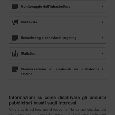
Monitoraggio dell'infrastruttura
Pubblicità
Dò il consenso alla ricezione di novità e promozioni
Privacy policy
Remarketing e behavioral targeting
ISCRIVITI
Statistica
Visualizzazione di contenuti da piattaforme
esterne
Informazioni su come disattivare gli annunci
pubblicitari basati sugli interessi
Oltre a qualsiasi funzione di opt-out fornita da uno qualsiasi dei
servizi elencati in questo documento, gli Utenti possono leggere