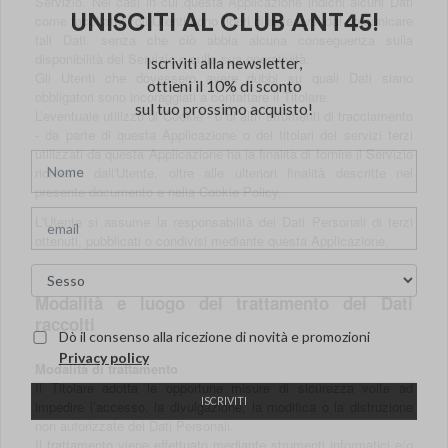
Servizio. Nei casi in cui questa Applicazione indichi alcuni Dati
come facoltativi, gli Utenti sono liberi di astenersi dal comunicare
tali Dati, senza che ciò abbia alcuna conseguenza sulla
disponibilità del Servizio o sulla sua operatività.
Gli Utenti che dovessero avere dubbi su quali Dati siano
obbligatori sono incoraggiati a contattare il Titolare.
L’eventuale utilizzo di Cookie - o di altri strumenti di tracciamento
- da parte di questa Applicazione o dei titolari dei servizi terzi
utilizzati da questa Applicazione ha la finalità di fornire il Servizio
richiesto dall'Utente, oltre alle ulteriori finalità descritte nel
presente documento e nella Cookie Policy.
L'Utente si assume la responsabilità dei Dati Personali di terzi
ottenuti, pubblicati o condivisi mediante questa Applicazione.
Modalità e luogo del trattamento dei Dati
raccolti
Modalità di trattamento
Il Titolare adotta le opportune misure di sicurezza volte ad
impedire l’accesso, la divulgazione, la modifica o la distruzione
non autorizzate dei Dati Personali.
Il trattamento viene effettuato mediante strumenti informatici e/o