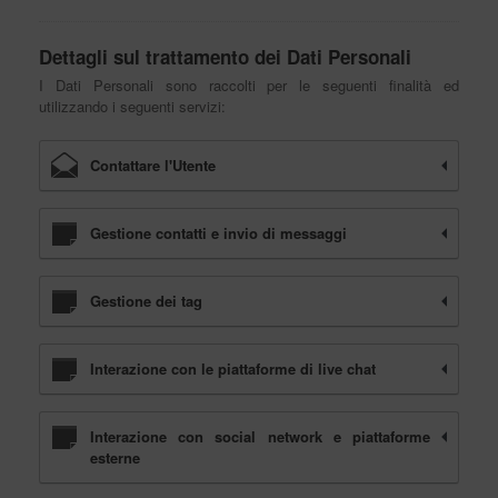
Dettagli sul trattamento dei Dati Personali
I Dati Personali sono raccolti per le seguenti finalità ed
utilizzando i seguenti servizi:
Contattare l'Utente
×
Gestione contatti e invio di messaggi
UNISCITI AL CLUB ANT45!
Gestione dei tag
Iscriviti alla newsletter,
ottieni il 10% di sconto
sul tuo prossimo acquisto!
Interazione con le piattaforme di live chat
Interazione con social network e piattaforme
esterne