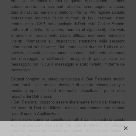
Fra i Dati Personali raccolti da questa Applicazione, in modo
autonomo o tramite terze parti, ci sono: nome; cognome; sesso;
data di nascita; numero di telefono; Partita IVA; ragione sociale;
professione; indirizzo fisico; numero di fax; nazione; stato;
contea; email; CAP; varie tipologie di Dati; città; Codice Fiscale;
settore di attività; ID Utente; numero di dipendenti; sito web;
Strumenti di Tracciamento; Dati di utilizzo; username; numero di
Utenti; informazioni sul dispositivo; statistiche delle sessioni;
informazioni sul browser; Dati comunicati durante l'utilizzo del
servizio; risposte alle domande; contenuti dell'utente; contenuti
del messaggio o dell'email; immagine di profilo; data del
messaggio; ora in cui il messaggio è stato inviato; mittente del
messaggio.
Dettagli completi su ciascuna tipologia di Dati Personali raccolti
sono forniti nelle sezioni dedicate di questa privacy policy o
mediante specifici testi informativi visualizzati prima della
raccolta dei Dati stessi.
I Dati Personali possono essere liberamente forniti dall'Utente o,
nel caso di Dati di Utilizzo, raccolti automaticamente durante
l'uso di questa Applicazione.
Se non diversamente specificato, tutti i Dati richiesti da questa
Applicazione sono obbligatori. Se l’Utente rifiuta di comunicarli,
potrebbe essere impossibile per questa Applicazione fornire il