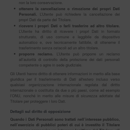
non la loro conservazione.
ottenere la cancellazione o rimozione dei propri Dati
Personali.
L’Utente può richiedere la cancellazione dei
propri Dati da parte del Titolare.
ricevere i propri Dati o farli trasferire ad altro titolare.
L’Utente ha diritto di ricevere i propri Dati in formato
strutturato, di uso comune e leggibile da dispositivo
automatico e, ove tecnicamente fattibile, di ottenerne il
trasferimento senza ostacoli ad un altro titolare.
proporre reclamo.
L’Utente può proporre un reclamo
all’autorità di controllo della protezione dei dati personali
competente o agire in sede giudiziale.
Gli Utenti hanno diritto di ottenere informazioni in merito alla base
giuridica per il trasferimento di Dati all'estero incluso verso
qualsiasi organizzazione internazionale regolata dal diritto
internazionale o costituita da due o più paesi, come ad esempio
l’ONU, nonché in merito alle misure di sicurezza adottate dal
Titolare per proteggere i loro Dati.
Dettagli sul diritto di opposizione
Quando i Dati Personali sono trattati nell’interesse pubblico,
nell’esercizio di pubblici poteri di cui è investito il Titolare