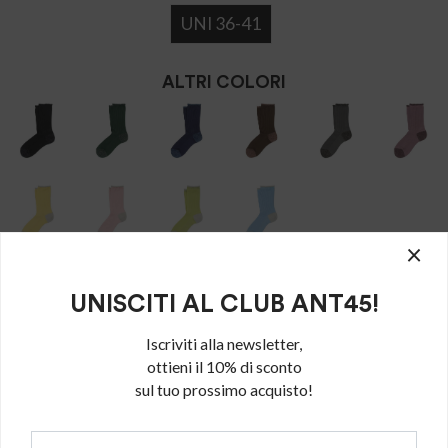
UNI 36-41
ALTRI COLORI
×
AGGIUNGI AL CARRELLO
UNISCITI AL CLUB ANT45!
Iscriviti alla newsletter,
SPEDIZIONE E RESO
ottieni il 10% di sconto
sul tuo prossimo acquisto!
La consegna sarà effettuata entro 1-4 giorni lavorativi a seconda
dell’orario del ricevimento dell’ordine e del paese di destinazione
della merce.