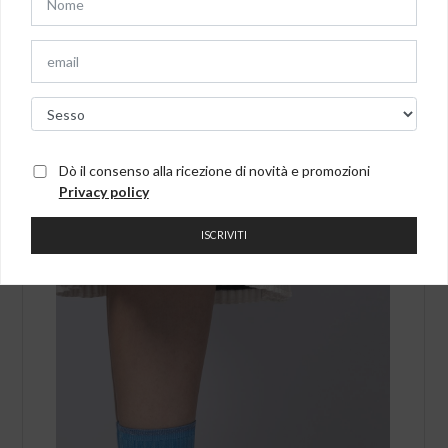
Il reso degli articoli non indossati può essere effettuato entro 14
giorni dalla recezione dell’ordine.
Dò il consenso alla ricezione di novità e promozioni
Potrebbero anche interessarti
Privacy policy
ISCRIVITI