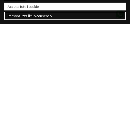
Accetta tutti i cookie
Personalizza il tuo consenso
Contatti
About
Sostenibilità
Privacy policy
Newsletter
Cookie Policy
Saldi
Termini & Condizioni
Donna
Uomo