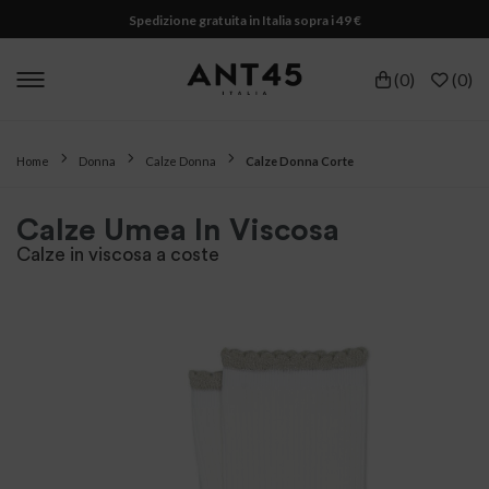
Spedizione gratuita in Italia sopra i 49 €
(
0
)
(
0
)
Home
Donna
Calze Donna
Calze Donna Corte
Calze Umea In Viscosa
Calze in viscosa a coste