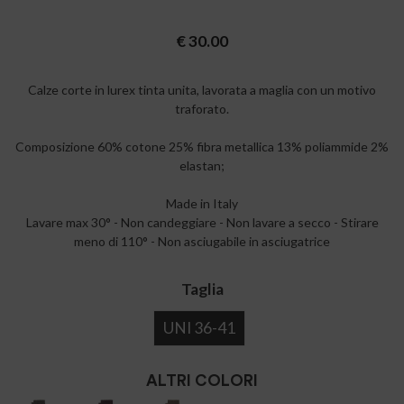
€
30.00
Calze corte in lurex tinta unita, lavorata a maglia con un motivo
traforato.
Composizione 60% cotone 25% fibra metallica 13% poliammide 2%
elastan;
Made in Italy
Lavare max 30° - Non candeggiare - Non lavare a secco - Stirare
meno di 110° - Non asciugabile in asciugatrice
Taglia
UNI 36-41
ALTRI COLORI