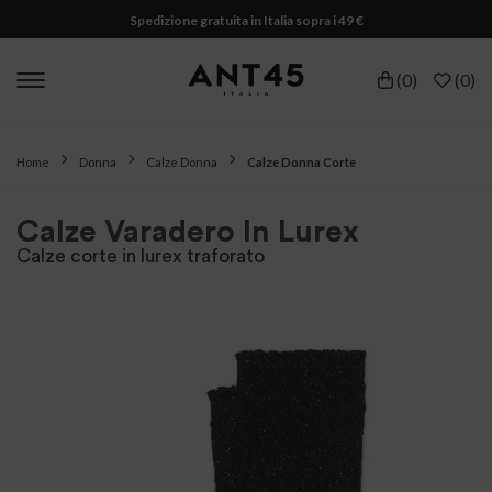
Spedizione gratuita in Italia sopra i 49 €
(
0
)
(
0
)
Home
Donna
Calze Donna
Calze Donna Corte
Calze Varadero In Lurex
Calze corte in lurex traforato