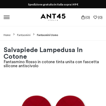
Spedizione gratuita in Italia sopra i 49 €
(
0
)
(
0
)
Home
Fantasmini
Fantasmini Uomo
Salvapiede Lampedusa In
Cotone
Fantasmino Rosso in cotone tinta unita con fascetta
silicone antiscivolo