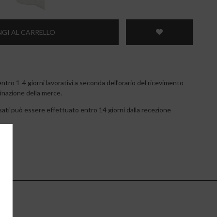
GI AL CARRELLO
tro 1-4 giorni lavorativi a seconda dell’orario del ricevimento
tinazione della merce.
ossati può essere effettuato entro 14 giorni dalla recezione