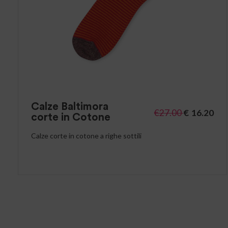
Calze Baltimora
€
27.00
€
16.20
corte in Cotone
Calze corte in cotone a righe sottili