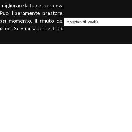
r migliorare la tua esperienza
 Puoi liberamente prestare,
asi momento. Il rifiuto del
Accetta tutti i cookie
zioni. Se vuoi saperne di più
About
à
Privacy policy
Cookie Policy
Termini & Condizioni