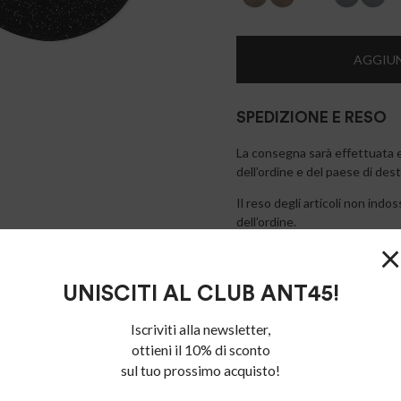
AGGIUN
SPEDIZIONE E RESO
La consegna sarà effettuata en
dell’ordine e del paese di des
Il reso degli articoli non ind
dell’ordine.
×
UNISCITI AL CLUB ANT45!
Iscriviti alla newsletter,
ottieni il 10% di sconto
sul tuo prossimo acquisto!