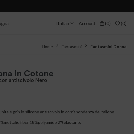
ugna
Italian
Account
(
0
)
(
0
)
Home
Fantasmini
Fantasmini Donna
ona In Cotone
 con antiscivolo Nero
unita e grip in silicone antiscivolo in corrispondenza del tallone.
%mettalic fiber 18%polyamide 2%elastane;