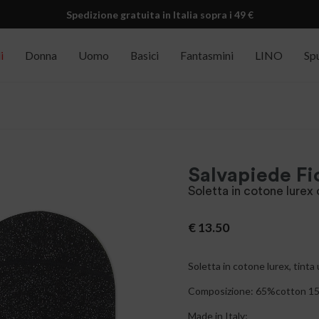
Spedizione gratuita in Italia sopra i 49 €
i
Donna
Uomo
Basici
Fantasmini
LINO
Sp
Salvapiede Fi
Soletta in cotone lurex
€
13.50
Soletta in cotone lurex, tinta 
Composizione: 65%cotton 15
Made in Italy;