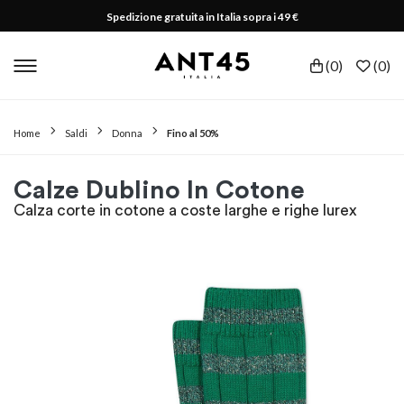
Spedizione gratuita in Italia sopra i 49 €
(
0
)
(
0
)
Home
Saldi
Donna
Fino al 50%
Calze Dublino In Cotone
Calza corte in cotone a coste larghe e righe lurex