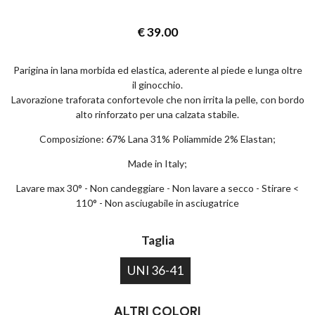
€
39.00
Parigina in lana morbida ed elastica, aderente al piede e lunga oltre
il ginocchio.
Lavorazione traforata confortevole che non irrita la pelle, con bordo
alto rinforzato per una calzata stabile.
Composizione: 67% Lana 31% Poliammide 2% Elastan;
Made in Italy;
Lavare max 30° - Non candeggiare - Non lavare a secco - Stirare <
110° - Non asciugabile in asciugatrice
Taglia
UNI 36-41
ALTRI COLORI