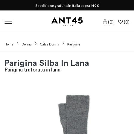
Spedizione gratuita in Italia sopra i 49 €
(
0
)
(
0
)
Home
Donna
Calze Donna
Parigine
Parigina Silba In Lana
Parigina traforata in lana