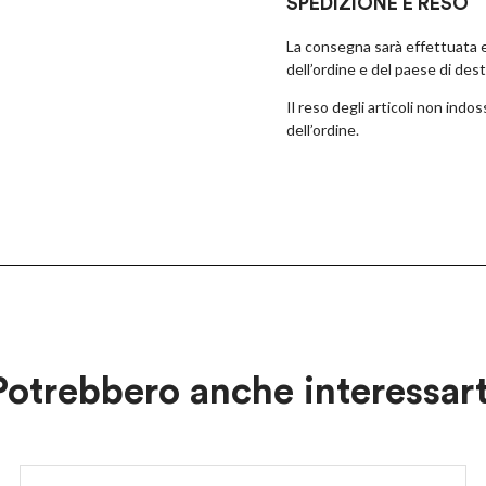
SPEDIZIONE E RESO
UNISCITI AL CLUB ANT45!
La consegna sarà effettuata en
Iscriviti alla newsletter,
dell’ordine e del paese di des
ottieni il 10% di sconto
sul tuo prossimo acquisto!
Il reso degli articoli non ind
dell’ordine.
Dò il consenso alla ricezione di novità e promozioni
Privacy policy
Potrebbero anche interessart
ISCRIVITI