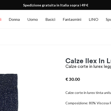
Spedizione gratuita in Italia sopra i 49 €
i
Donna
Uomo
Basici
Fantasmini
LINO
Sp
Calze Ilex In 
Calze corte in lurex le
€
30.00
Calze corte in lurex tinta unit
Composizione: 80% Viscosa 