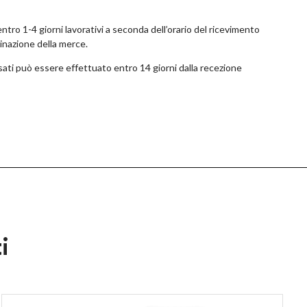
tro 1-4 giorni lavorativi a seconda dell’orario del ricevimento
tinazione della merce.
ossati può essere effettuato entro 14 giorni dalla recezione
i