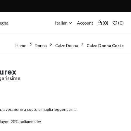
ugna
Italian
Account
(
0
)
(
0
)
Home
Donna
Calze Donna
Calze Donna Corte
Lurex
ggerissime
a, lavorazione a coste e maglia leggerissima.
Rayon 20% poliammide;