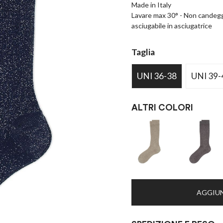
Made in Italy
Lavare max 30° - Non candeggi
asciugabile in asciugatrice
Taglia
UNI 36-38
UNI 39-
ALTRI COLORI
AGGIUN
×