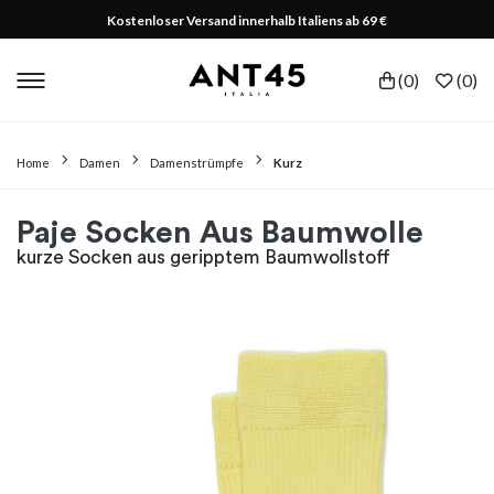
Kostenloser Versand innerhalb Italiens ab 69 €
(
0
)
(
0
)
Home
Damen
Damenstrümpfe
Kurz
Paje Socken Aus Baumwolle
kurze Socken aus geripptem Baumwollstoff