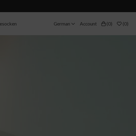
eesocken
German
Account
(
0
)
(
0
)