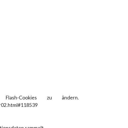
lash-Cookies zu ändern.
er02.html#118539
ationsdaten sammelt,