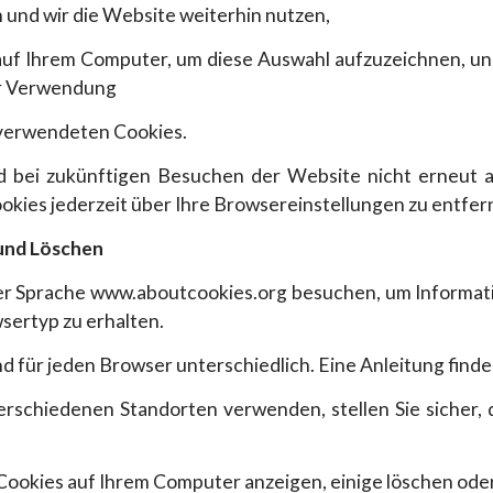
×
n und wir die Website weiterhin nutzen,
auf Ihrem Computer, um diese Auswahl aufzuzeichnen, un
EARLY ACCESS BLACK FRIDAY
ur Verwendung
Melden Sie sich für unseren Newsletter an und erhalten Sie eine
 verwendeten Cookies.
Vorschau auf unsere Black Friday-Angebote!
 bei zukünftigen Besuchen der Website nicht erneut a
okies jederzeit über Ihre Browsereinstellungen zu entfer
und Löschen
her Sprache www.aboutcookies.org besuchen, um Informa
ertyp zu erhalten.
 für jeden Browser unterschiedlich. Eine Anleitung finde
Ich bin damit einverstanden, Nachrichten und Werbeaktionen zu
schiedenen Standorten verwenden, stellen Sie sicher, d
erhalten
Privacy policy
REGISTRIEREN SIE SICH
Cookies auf Ihrem Computer anzeigen, einige löschen oder 