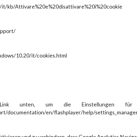
.org/it/kb/Attivare%20e%20disattivare%20i%20cookie
upport/
ndows/10.20/it/cookies.html
nk unten, um die Einstellungen für F
rt/documentation/en/flashplayer/help/settings_manag
ktivieren und zu verhindern, dass Google Analytics Navig