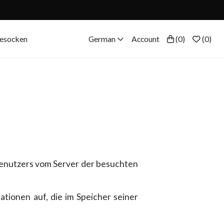
eesocken
German
Account
(
0
)
(
0
)
 Benutzers vom Server der besuchten
ionen auf, die im Speicher seiner