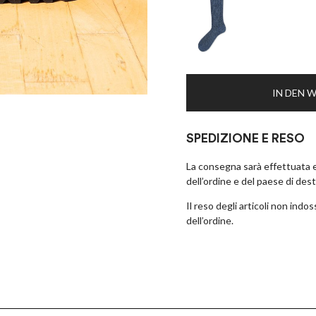
IN DEN 
SPEDIZIONE E RESO
La consegna sarà effettuata en
dell’ordine e del paese di des
Il reso degli articoli non ind
dell’ordine.
×
EARLY ACCESS BLACK FRIDAY
Melden Sie sich für unseren Newsletter an und erhalten Sie eine
Vorschau auf unsere Black Friday-Angebote!