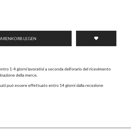
WARENKORB LEGEN
tro 1-4 giorni lavorativi a seconda dell’orario del ricevimento
tinazione della merce.
ossati può essere effettuato entro 14 giorni dalla recezione