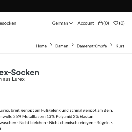
eesocken
German
Account
(
0
)
(
0
)
Home
Damen
Damenstrümpfe
Kurz
rex-Socken
n aus Lurex
Lurex, breit gerippt am Fußgelenk und schmal gerippt am Bein.
olle 25% Metallfasern 13% Polyamid 2% Elastan;
 waschen - Nicht bleichen - Nicht chemisch reinigen - Bügeln <
t