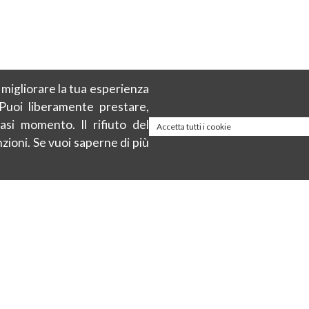
r migliorare la tua esperienza
 Puoi liberamente prestare,
asi momento. Il rifiuto del
Accetta tutti i cookie
zioni. Se vuoi saperne di più
About