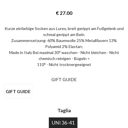
€
27.00
×
Kurze einfarbige Socken aus Lurex, breit gerippt am Fußgelenk und
schmal gerippt am Bein.
EARLY ACCESS BLACK FRIDAY
Zusammensetzung: 60% Baumwolle 25% Metallfasern 13%
Polyamid 2% Elastan;
Melden Sie sich für unseren Newsletter an und erhalten
Made in Italy Bei maximal 30° waschen - Nicht bleichen - Nicht
Sie eine Vorschau auf unsere Black Friday-Angebote!
chemisch reinigen - Bügeln <
110° - Nicht trocknergeeignet
GIFT GUIDE
GIFT GUIDE
Taglia
Ich bin damit einverstanden, Nachrichten und
UNI 36-41
Werbeaktionen zu erhalten
Privacy policy