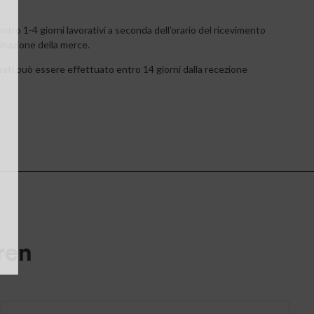
tro 1-4 giorni lavorativi a seconda dell’orario del ricevimento
tinazione della merce.
ossati può essere effettuato entro 14 giorni dalla recezione
ren