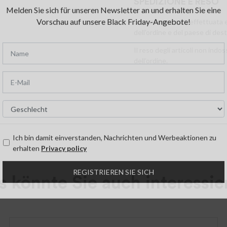
SPEDIZIONE E RESO
La consegna sarà effettuata en
dell’ordine e del paese di des
Il reso degli articoli non ind
dell’ordine.
×
EARLY ACCESS BLACK FRIDAY
Melden Sie sich für unseren Newsletter an und erhalten Sie eine
Vorschau auf unsere Black Friday-Angebote!
s könnte Sie auch interessie