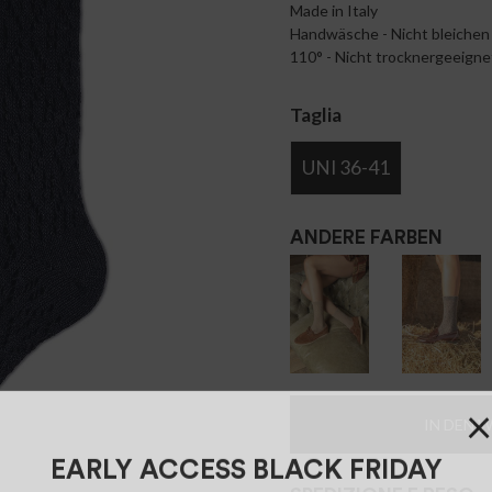
Made in Italy
Handwäsche - Nicht bleichen 
110° - Nicht trocknergeeigne
Taglia
UNI 36-41
ANDERE FARBEN
IN DEN 