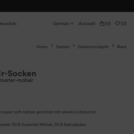
eesocken
German
Account
(
0
)
(
0
)
Home
Damen
Damenstrümpfe
Kurz
r-Socken
muster-mohair
 super soft mohair, gestrickt mit einem Lochmuster.
mid, 30 % Superkid-Mohair, 30 % Babyalpaka;