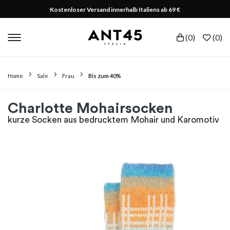
Kostenloser Versand innerhalb Italiens ab 69 €
(
0
)
(
0
)
Home
Sale
Frau
Bis zum 40%
Charlotte Mohairsocken
kurze Socken aus bedrucktem Mohair und Karomotiv