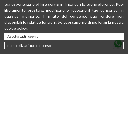
tua esperienza e offrire servizi in linea con le tue preferenze. Puoi
liberamente prestare, modificare o revocare il tuo consenso, in
qualsiasi momento. Il rifiuto del consenso può rendere non
disponibili le relative funzioni. Se vuoi saperne di più leggi la nostra
cookie policy
.
Accetta tutti i cookie
Personalizza il tuo consenso
Kontakt
About
Nachhaltigkeit
Privacy policy
Newsletter
Cookie Policy