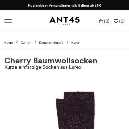
Kostenloser Versand innerhalb Italiens ab 69 €
(
0
)
(
0
)
Home
Damen
Damenstrümpfe
Kurz
Cherry Baumwollsocken
Kurze einfarbige Socken aus Lurex