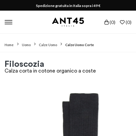
Spedizione gratuita in Italia sopra i 49 €
(
0
)
(
0
)
Home
Uomo
Calze Uomo
Calze Uomo Corte
Filoscozia
Calza corta in cotone organico a coste