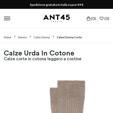
Spedizione gratuita in Italia sopra i 49 €
(
0
)
(
0
)
Home
Donna
Calze Donna
Calze Donna Corte
Calze Urda In Cotone
Calze corte in cotone leggero a costine