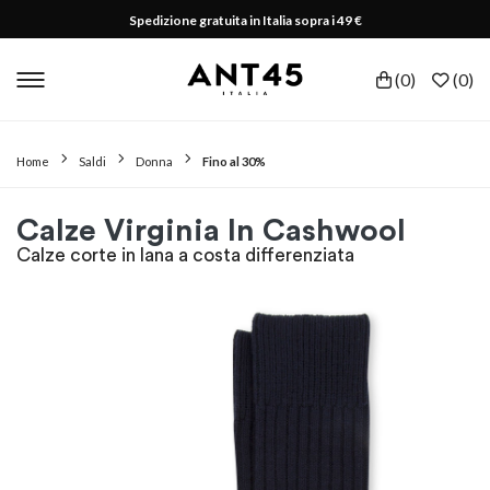
Spedizione gratuita in Italia sopra i 49 €
(
0
)
(
0
)
Home
Saldi
Donna
Fino al 30%
Calze Virginia In Cashwool
Calze corte in lana a costa differenziata