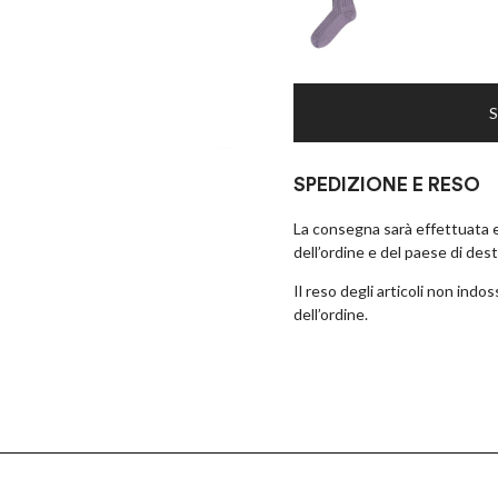
×
UNISCITI AL CLUB ANT45!
Iscriviti alla newsletter,
ottieni il 10% di sconto
SPEDIZIONE E RESO
sul tuo prossimo acquisto!
La consegna sarà effettuata en
dell’ordine e del paese di des
Il reso degli articoli non ind
dell’ordine.
Dò il consenso alla ricezione di novità e promozioni
Privacy policy