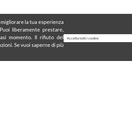
r migliorare la tua esperienza
 Puoi liberamente prestare,
asi momento. Il rifiuto del
Accetta tutti i cookie
zioni. Se vuoi saperne di più
About
à
Privacy policy
Cookie Policy