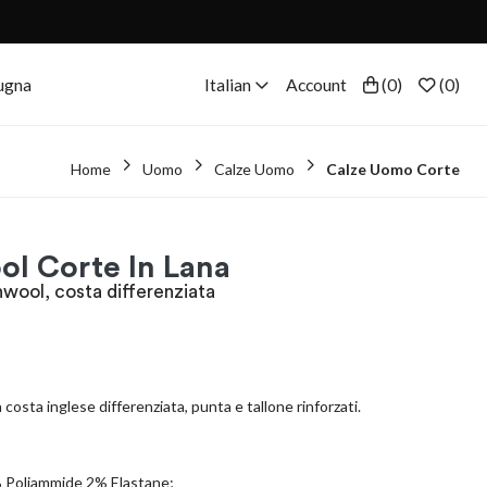
ugna
Italian
Account
(
0
)
(
0
)
Home
Uomo
Calze Uomo
Calze Uomo Corte
l Corte In Lana
hwool, costa differenziata
costa inglese differenziata, punta e tallone rinforzati.
 Poliammide 2% Elastane;