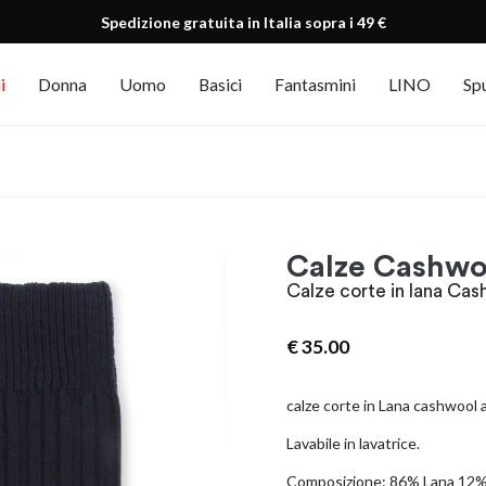
Spedizione gratuita in Italia sopra i 49 €
i
Donna
Uomo
Basici
Fantasmini
LINO
Sp
Calze Cashwoo
Calze corte in lana Cas
€
35.00
calze corte in Lana cashwool a 
Lavabile in lavatrice.
Composizione: 86% Lana 12%