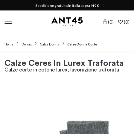
Spedizione gratuita in Italia sopra i 49 €
(
0
)
(
0
)
Home
Donna
Calze Donna
Calze Donna Corte
Calze Ceres In Lurex Traforata
Calze corte in cotone lurex, lavorazione traforata