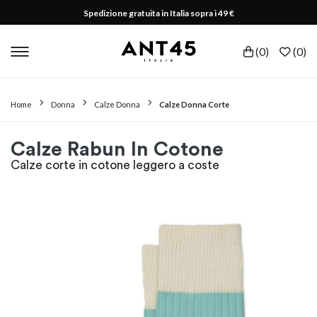
Spedizione gratuita in Italia sopra i 49 €
(
0
)
(
0
)
Home
Donna
Calze Donna
Calze Donna Corte
Calze Rabun In Cotone
Calze corte in cotone leggero a coste