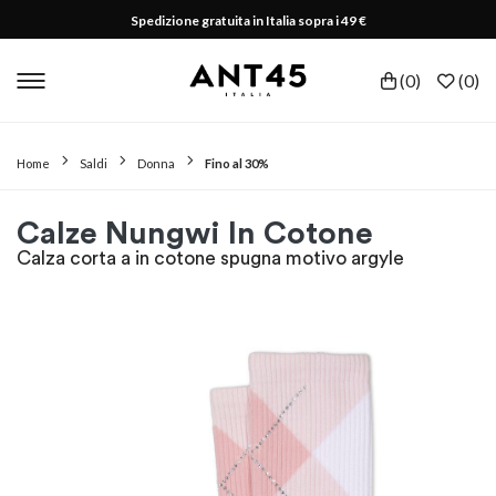
Spedizione gratuita in Italia sopra i 49 €
(
0
)
(
0
)
Home
Saldi
Donna
Fino al 30%
Calze Nungwi In Cotone
Calza corta a in cotone spugna motivo argyle