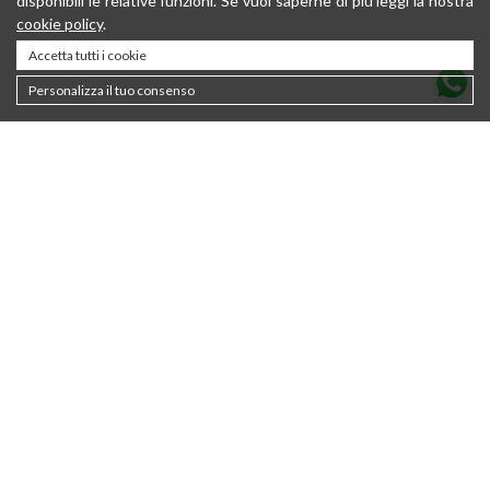
disponibili le relative funzioni. Se vuoi saperne di più leggi la nostra
cookie policy
.
Accetta tutti i cookie
Personalizza il tuo consenso
Contatti
About
Sostenibilità
Privacy policy
Newsletter
Cookie Policy
Saldi
Termini & Condizioni
Donna