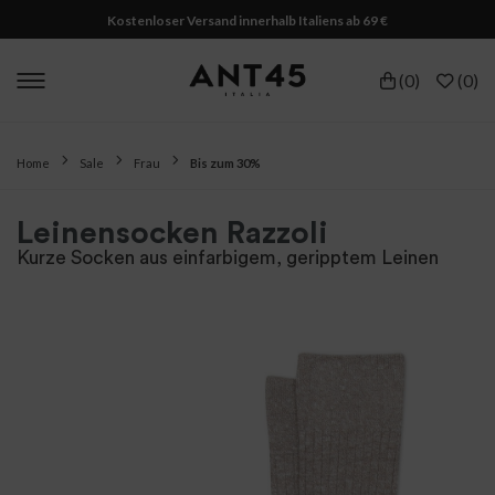
Kostenloser Versand innerhalb Italiens ab 69 €
(
0
)
(
0
)
Home
Sale
Frau
Bis zum 30%
Leinensocken Razzoli
Kurze Socken aus einfarbigem, geripptem Leinen