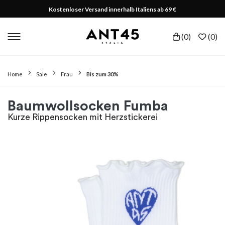
Kostenloser Versand innerhalb Italiens ab 69 €
(
0
)
(
0
)
Home
Sale
Frau
Bis zum 30%
Baumwollsocken Fumba
Kurze Rippensocken mit Herzstickerei