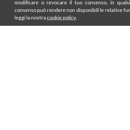
modificare o revocare il tuo consenso, in qualsi
consenso può rendere non disponibili le relative fun
leggi la nostra
cookie policy
.
Kontakt
Nachhaltigk
Newsletter
Sale
Damen
Herren