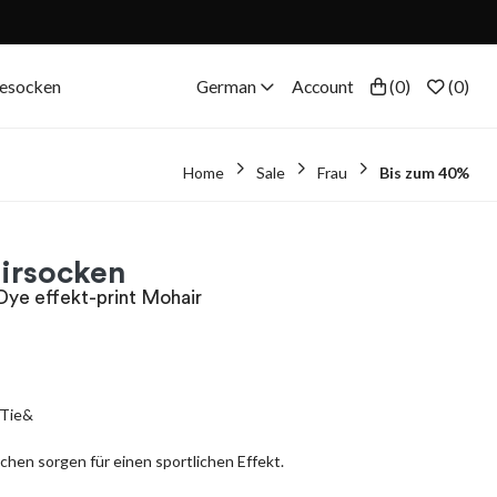
eesocken
German
Account
(
0
)
(
0
)
Home
Sale
Frau
Bis zum 40%
irsocken
ye effekt-print Mohair
 Tie&
hen sorgen für einen sportlichen Effekt.