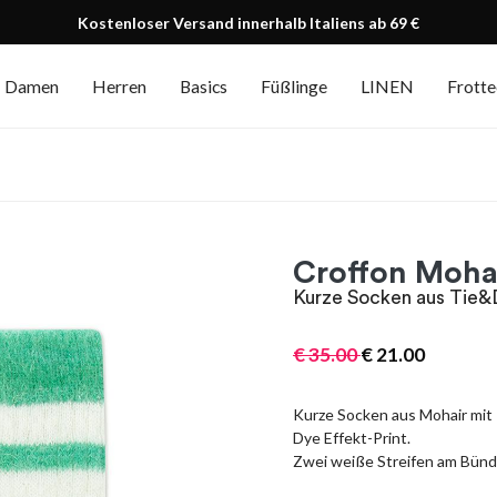
Kostenloser Versand innerhalb Italiens ab 69 €
Damen
Herren
Basics
Füßlinge
LINEN
Frott
Croffon Moha
Kurze Socken aus Tie&D
€
35.00
€
21.00
Kurze Socken aus Mohair mit
Dye Effekt-Print.
Zwei weiße Streifen am Bündc