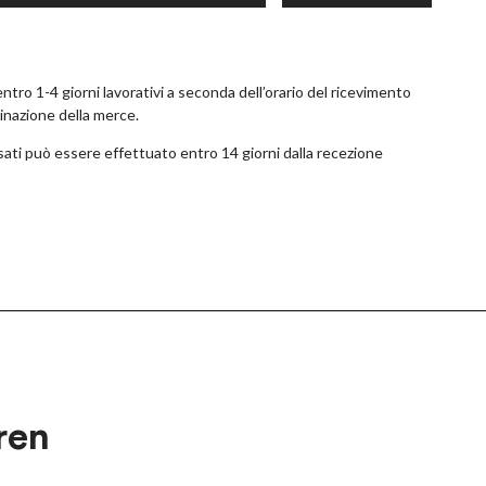
tro 1-4 giorni lavorativi a seconda dell’orario del ricevimento
tinazione della merce.
ossati può essere effettuato entro 14 giorni dalla recezione
ren