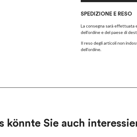
SPEDIZIONE E RESO
La consegna sarà effettuata en
dell’ordine e del paese di des
Il reso degli articoli non ind
dell’ordine.
×
EARLY ACCESS BLACK FRIDAY
Melden Sie sich für unseren Newsletter an und erhalten Sie eine
Vorschau auf unsere Black Friday-Angebote!
s könnte Sie auch interessie