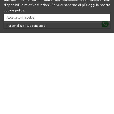
disponibili le relative funzioni. Se vuoi saperne di più leggi la nostra
cookie policy
.
Accetta tutti i cookie
Personalizza il tuo consenso
Kontakt
About
Nachhaltigkeit
Privacy policy
Newsletter
Cookie Policy
Sale
Bedingungen und
Konditionen
Damen