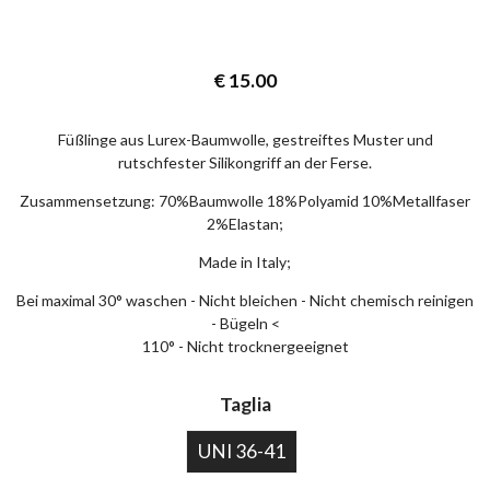
€
15.00
Füßlinge aus Lurex-Baumwolle, gestreiftes Muster und
rutschfester Silikongriff an der Ferse.
Zusammensetzung: 70%Baumwolle 18%Polyamid 10%Metallfaser
2%Elastan;
Made in Italy;
Bei maximal 30° waschen - Nicht bleichen - Nicht chemisch reinigen
- Bügeln <
110° - Nicht trocknergeeignet
×
Taglia
EARLY ACCESS BLACK FRIDAY
UNI 36-41
Melden Sie sich für unseren Newsletter an und erhalten
Sie eine Vorschau auf unsere Black Friday-Angebote!