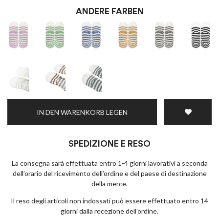
ANDERE FARBEN
Ich bin damit einverstanden, Nachrichten und
IN DEN WARENKORB LEGEN
Werbeaktionen zu erhalten
Privacy policy
REGISTRIEREN SIE SICH
SPEDIZIONE E RESO
La consegna sarà effettuata entro 1-4 giorni lavorativi a seconda
dell’orario del ricevimento dell’ordine e del paese di destinazione
della merce.
Il reso degli articoli non indossati può essere effettuato entro 14
giorni dalla recezione dell’ordine.