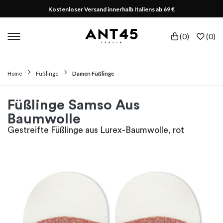
Kostenloser Versand innerhalb Italiens ab 69 €
(
0
)
(
0
)
Home
Füßlinge
Damen Füßlinge
Füßlinge Samso Aus
Baumwolle
Gestreifte Füßlinge aus Lurex-Baumwolle, rot