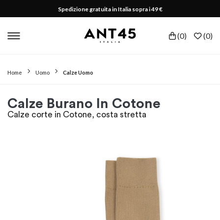
Spedizione gratuita in Italia sopra i 49 €
(
0
)
(
0
)
Home
Uomo
Calze Uomo
Calze Burano In Cotone
Calze corte in Cotone, costa stretta