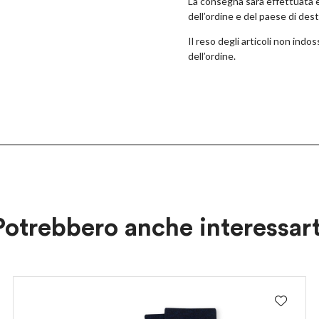
La consegna sarà effettuata en
dell’ordine e del paese di des
Il reso degli articoli non ind
dell’ordine.
×
UNISCITI AL CLUB ANT45!
Iscriviti alla newsletter,
Potrebbero anche interessart
ottieni il 10% di sconto
sul tuo prossimo acquisto!