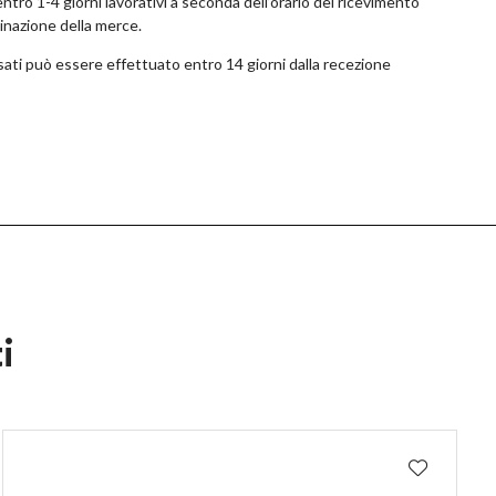
tro 1-4 giorni lavorativi a seconda dell’orario del ricevimento
tinazione della merce.
ossati può essere effettuato entro 14 giorni dalla recezione
i