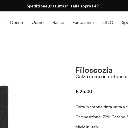
Spedizione gratuita in Italia sopra i 49 €
i
Donna
Uomo
Basici
Fantasmini
LINO
Sp
Filoscozia
Calza uomo in cotone a
€
25.00
Calza in cotone tinta unita a 
Composizione: 72% Cotone 2
Made in Italy;