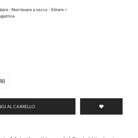
are - Non lavare a secco - Stirare <
ugatrice
48
GI AL CARRELLO