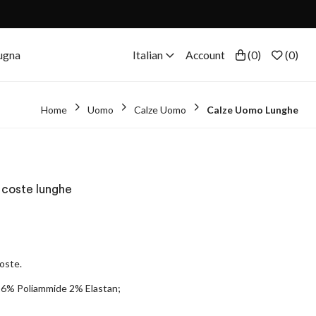
ugna
Italian
Account
(
0
)
(
0
)
Home
Uomo
Calze Uomo
Calze Uomo Lunghe
 coste lunghe
coste.
6% Poliammide 2% Elastan;