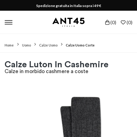
Spedizione gratuita in Italia sopra i 49 €
(
0
)
(
0
)
Home
Uomo
Calze Uomo
Calze Uomo Corte
Calze Luton In Cashemire
Calze in morbido cashmere a coste