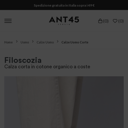
Spedizione gratuita in Italia sopra i 49 €
(
0
)
(
0
)
Home
Uomo
Calze Uomo
Calze Uomo Corte
Filoscozia
Calza corta in cotone organico a coste