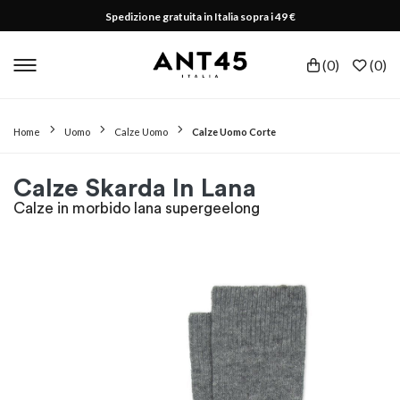
Spedizione gratuita in Italia sopra i 49 €
(
0
)
(
0
)
Home
Uomo
Calze Uomo
Calze Uomo Corte
Calze Skarda In Lana
Calze in morbido lana supergeelong