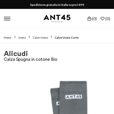
Spedizione gratuita in Italia sopra i 49 €
(
0
)
(
0
)
Home
Uomo
Calze Uomo
Calze Uomo Corte
Alicudi
Calza Spugna in cotone Bio