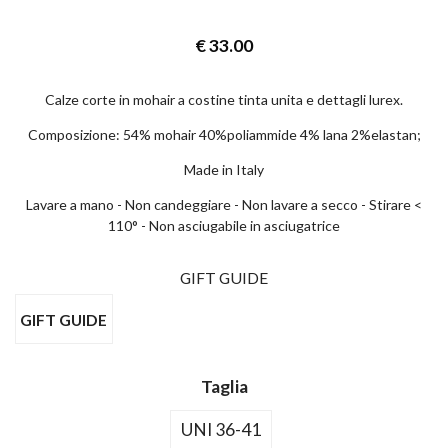
€
33.00
×
Calze corte in mohair a costine tinta unita e dettagli lurex.
UNISCITI AL CLUB ANT45!
Composizione: 54% mohair 40%poliammide 4% lana 2%elastan;
Made in Italy
Iscriviti alla newsletter,
ottieni il 10% di sconto
Lavare a mano - Non candeggiare - Non lavare a secco - Stirare <
sul tuo prossimo acquisto!
110° - Non asciugabile in asciugatrice
GIFT GUIDE
GIFT GUIDE
Taglia
UNI 36-41