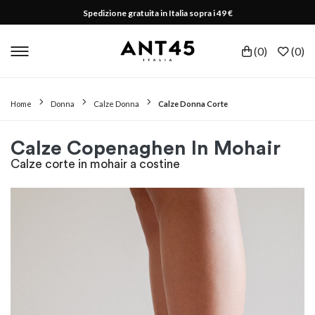
Spedizione gratuita in Italia sopra i 49 €
(
0
)
(
0
)
Home
Donna
Calze Donna
Calze Donna Corte
Calze Copenaghen In Mohair
Calze corte in mohair a costine