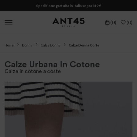
Spedizione gratuita in Italia sopra i 49 €
(
0
)
(
0
)
Home
Donna
Calze Donna
Calze Donna Corte
Calze Urbana In Cotone
Calze in cotone a coste