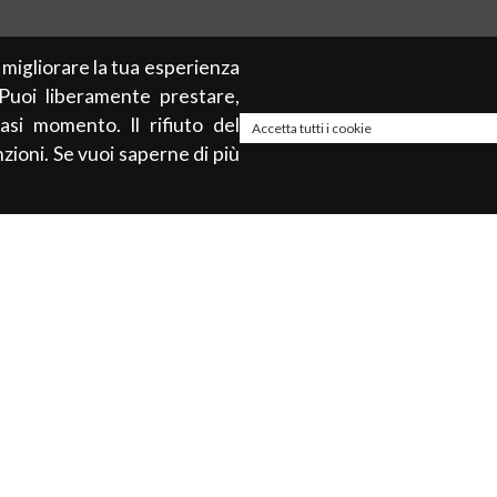
r migliorare la tua esperienza
 Puoi liberamente prestare,
asi momento. Il rifiuto del
Accetta tutti i cookie
zioni. Se vuoi saperne di più
About
à
Privacy policy
Cookie Policy