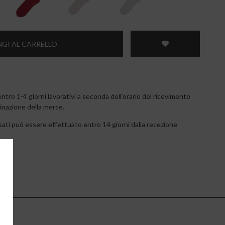
GI AL CARRELLO
tro 1-4 giorni lavorativi a seconda dell’orario del ricevimento
tinazione della merce.
ossati può essere effettuato entro 14 giorni dalla recezione