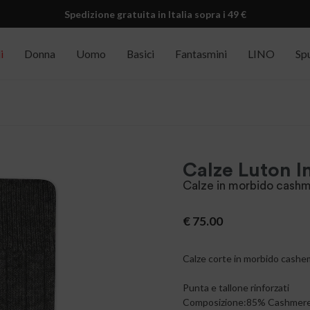
Spedizione gratuita in Italia sopra i 49 €
i
Donna
Uomo
Basici
Fantasmini
LINO
Sp
Calze Luton 
Calze in morbido cashm
€
75.00
Calze corte in morbido cashemi
Punta e tallone rinforzati
Composizione:85% Cashmer