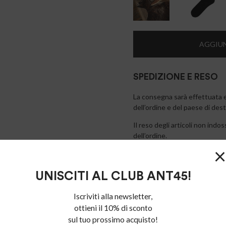
AGGIUN
SPEDIZIONE E RESO
La consegna sarà effettuata en
dell’ordine e del paese di des
Il reso degli articoli non ind
dell’ordine.
×
UNISCITI AL CLUB ANT45!
Iscriviti alla newsletter,
ottieni il 10% di sconto
sul tuo prossimo acquisto!