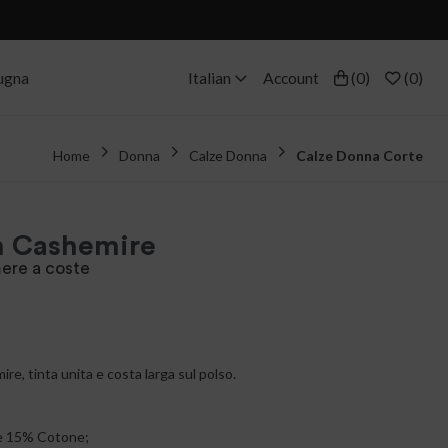
ugna
Italian
Account
(
0
)
(
0
)
Home
Donna
Calze Donna
Calze Donna Corte
In Cashemire
ere a coste
re, tinta unita e costa larga sul polso.
e 15% Cotone;