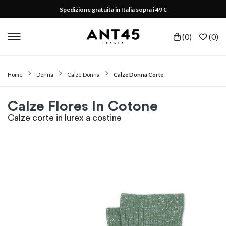
Spedizione gratuita in Italia sopra i 49 €
(
0
)
(
0
)
Home
Donna
Calze Donna
Calze Donna Corte
Calze Flores In Cotone
Calze corte in lurex a costine