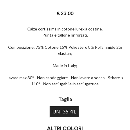
€
23.00
Calze cortissima in cotone lurex a costine.
Punta e tallone rinforzati.
Composizione: 75% Cotone 15% Poliestere 8% Poliammide 2%
Elastan;
Made in Italy;
Lavare max 30° - Non candeggiare - Non lavare a secco - Stirare <
110° - Non asciugabile in asciugatrice
Taglia
UNI 36-41
ALTRI COLORI