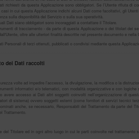
ati richiesti da questa Applicazione sono obbligatori. Se l’Utente rifiuta di c
 casi in cui questa Applicazione indichi alcuni Dati come facoltativi, gli Utenti
a sulla disponibilità del Servizio o sulla sua operatività.
i Dati siano obbligatori sono incoraggiati a contattare il Titolare.
strumenti di tracciamento - da parte di questa Applicazione o dei titolari dei se
o dall'Utente, oltre alle ulteriori finalità descritte nel presente documento e nella
ti Personali di terzi ottenuti, pubblicati o condivisi mediante questa Applicazi
o dei Dati raccolti
icurezza volte ad impedire l’accesso, la divulgazione, la modifica o la distruzi
rumenti informatici e/o telematici, con modalità organizzative e con logiche st
ero avere accesso ai Dati altri soggetti coinvolti nell’organizzazione di que
ori di sistema) ovvero soggetti esterni (come fornitori di servizi tecnici terzi,
ominati anche, se necessario, Responsabili del Trattamento da parte del Tito
el Trattamento.
e del Titolare ed in ogni altro luogo in cui le parti coinvolte nel trattamento s