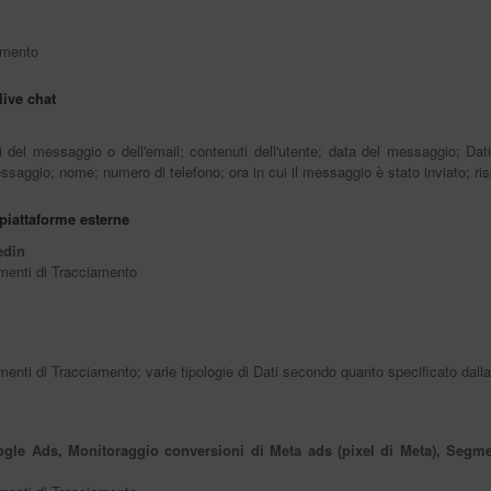
amento
live chat
del messaggio o dell'email; contenuti dell'utente; data del messaggio; Dati 
essaggio; nome; numero di telefono; ora in cui il messaggio è stato inviato; r
piattaforme esterne
edin
rumenti di Tracciamento
rumenti di Tracciamento; varie tipologie di Dati secondo quanto specificato dalla
gle Ads, Monitoraggio conversioni di Meta ads (pixel di Meta), Segme