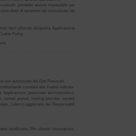
omunicarli, potrebbe essere impossibile per
 sono liberi di astenersi dal comunicare tali
rvizi terzi utilizzati da questa Applicazione
 Cookie Policy.
one.
one non autorizzate dei Dati Personali.
rettamente correlate alle finalità indicate.
sta Applicazione (personale amministrativo,
 corrieri postali, hosting provider, società
lare. L’elenco aggiornato dei Responsabili
iano localizzate. Per ulteriori informazioni,