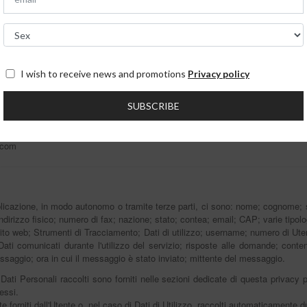
Policy completa
ti
I wish to receive news and promotions
Privacy policy
SUBSCRIBE
.com
plicazione, in modo autonomo o tramite terze parti, ci sono: nome; cognome; 
ndirizzo fisico; numero di fax; nazione; stato; contea; email; CAP; varie tipolog
sito web; Strumenti di Tracciamento; Dati di utilizzo; username; numero di Utent
Dati comunicati durante l'utilizzo del servizio; risposte alle domande; conte
essaggio; ora in cui il messaggio è stato inviato; mittente del messaggio.
Dati Personali raccolti sono forniti nelle sezioni dedicate di questa privacy p
essi.
 forniti dall'Utente o, nel caso di Dati di Utilizzo, raccolti automaticamente d