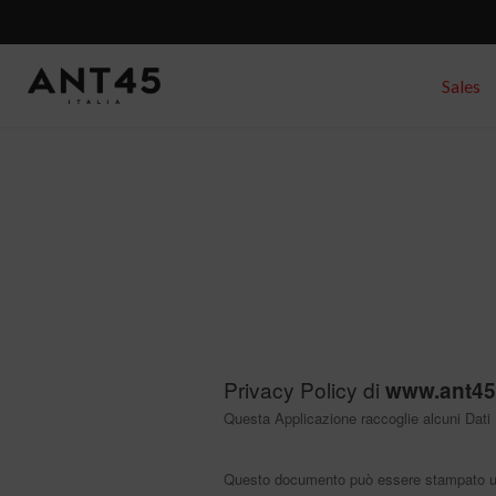
Sales
Privacy Policy di
www.ant4
Questa Applicazione raccoglie alcuni Dati P
Questo documento può essere stampato util