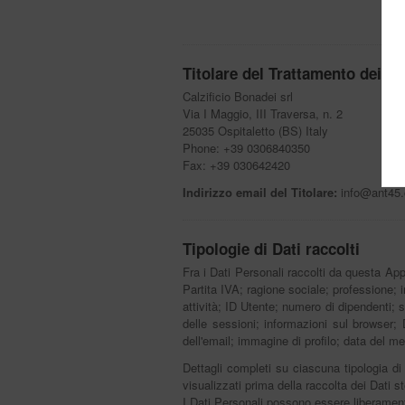
Titolare del Trattamento dei Da
Calzificio Bonadei srl
Via I Maggio, III Traversa, n. 2
25035 Ospitaletto (BS) Italy
Phone: +39 0306840350
Fax: +39 030642420
Indirizzo email del Titolare:
info@ant45
Tipologie di Dati raccolti
Fra i Dati Personali raccolti da questa Ap
Partita IVA; ragione sociale; professione; i
attività; ID Utente; numero di dipendenti; 
delle sessioni; informazioni sul browser; 
dell'email; immagine di profilo; data del m
Dettagli completi su ciascuna tipologia di 
visualizzati prima della raccolta dei Dati st
I Dati Personali possono essere liberamente