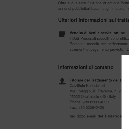
Oltre a qualsiasi funzione di opt-out forn
annunci pubblicitari basati sugli interessi 
Ulteriori informazioni sul trat
Vendita di beni e servizi online
I Dati Personali raccolti sono utiliz
Personali raccolti per perfezionare 
strumenti di pagamento previsti. I 
Informazioni di contatto
Titolare del Trattamento dei Dati
Calzificio Bonadei srl
Via I Maggio, III Traversa, n. 2
25035 Ospitaletto (BS) Italy
Phone: +39 0306840350
Fax: +39 030642420
Indirizzo email del Titolare:
info