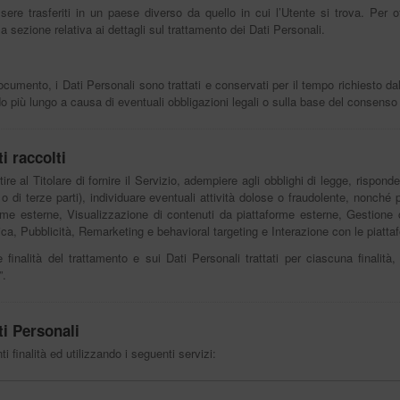
sere trasferiti in un paese diverso da quello in cui l’Utente si trova. Per ot
la sezione relativa ai dettagli sul trattamento dei Dati Personali.
mento, i Dati Personali sono trattati e conservati per il tempo richiesto dalla
 più lungo a causa di eventuali obbligazioni legali o sulla base del consenso 
i raccolti
ire al Titolare di fornire il Servizio, adempiere agli obblighi di legge, risponde
ti o di terze parti), individuare eventuali attività dolose o fraudolente, nonché 
rme esterne, Visualizzazione di contenuti da piattaforme esterne, Gestione 
stica, Pubblicità, Remarketing e behavioral targeting e Interazione con le piattaf
e finalità del trattamento e sui Dati Personali trattati per ciascuna finalità,
”.
ti Personali
i finalità ed utilizzando i seguenti servizi: