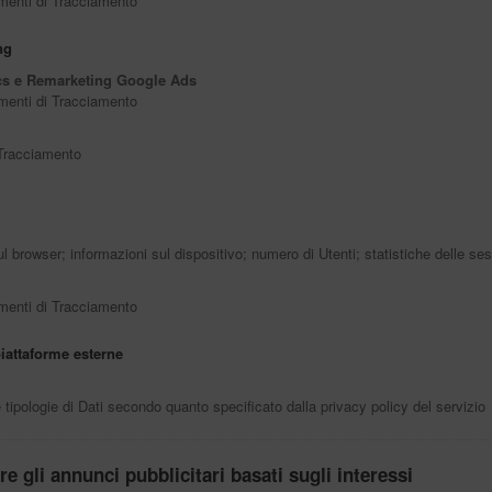
rumenti di Tracciamento
ng
cs e Remarketing Google Ads
rumenti di Tracciamento
 Tracciamento
ul browser; informazioni sul dispositivo; numero di Utenti; statistiche delle ses
rumenti di Tracciamento
iattaforme esterne
ie tipologie di Dati secondo quanto specificato dalla privacy policy del servizio
e gli annunci pubblicitari basati sugli interessi