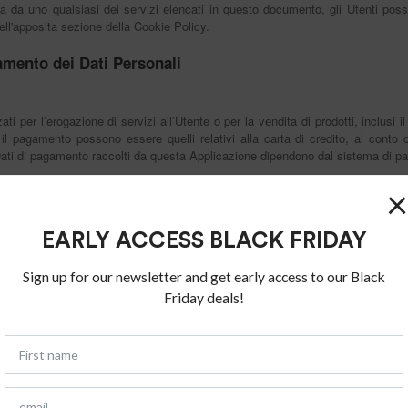
ita da uno qualsiasi dei servizi elencati in questo documento, gli Utenti pos
nell'apposita sezione della Cookie Policy.
tamento dei Dati Personali
zati per l’erogazione di servizi all’Utente o per la vendita di prodotti, inclus
il pagamento possono essere quelli relativi alla carta di credito, al conto co
Dati di pagamento raccolti da questa Applicazione dipendono dal sistema di pa
×
EARLY ACCESS BLACK FRIDAY
Sign up for our newsletter and get early access to our Black
Friday deals!
@ant45.com