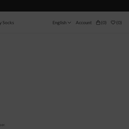
y Socks
English
Account
(
0
)
(
0
)
ser.