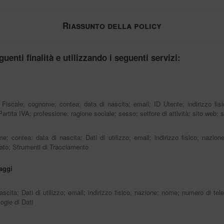
Riassunto della policy
guenti finalità e utilizzando i seguenti servizi:
 Fiscale; cognome; contea; data di nascita; email; ID Utente; indirizzo fis
rtita IVA; professione; ragione sociale; sesso; settore di attività; sito web; st
e; contea; data di nascita; Dati di utilizzo; email; indirizzo fisico; nazio
tato; Strumenti di Tracciamento
saggi
scita; Dati di utilizzo; email; indirizzo fisico; nazione; nome; numero di tel
ogie di Dati