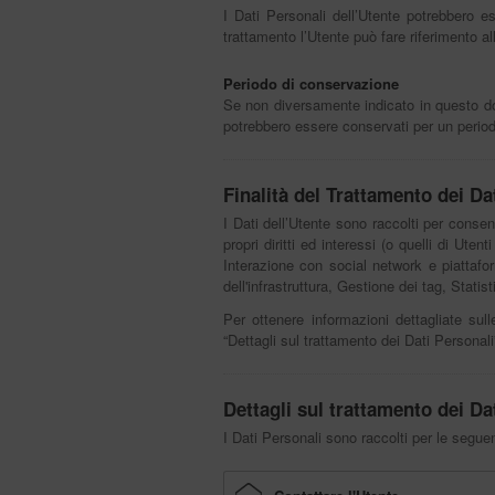
I Dati Personali dell’Utente potrebbero es
trattamento l’Utente può fare riferimento al
Periodo di conservazione
Se non diversamente indicato in questo docu
potrebbero essere conservati per un periodo
Finalità del Trattamento dei Dat
I Dati dell’Utente sono raccolti per consent
propri diritti ed interessi (o quelli di Uten
Interazione con social network e piattafo
dell'infrastruttura, Gestione dei tag, Stati
Per ottenere informazioni dettagliate sull
“Dettagli sul trattamento dei Dati Personali
Dettagli sul trattamento dei Da
I Dati Personali sono raccolti per le seguent