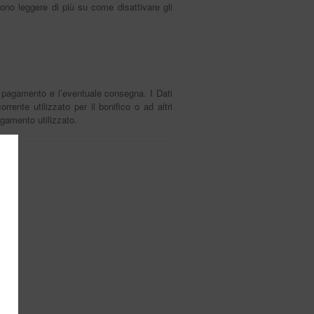
sono leggere di più su come disattivare gli
i il pagamento e l’eventuale consegna. I Dati
rrente utilizzato per il bonifico o ad altri
gamento utilizzato.