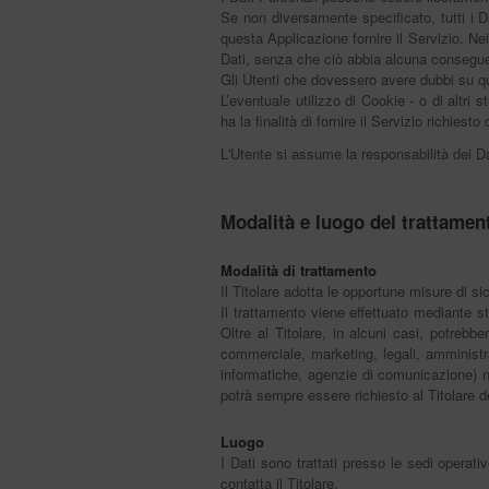
Se non diversamente specificato, tutti i D
questa Applicazione fornire il Servizio. Nei
Dati, senza che ciò abbia alcuna conseguenz
Gli Utenti che dovessero avere dubbi su qual
L’eventuale utilizzo di Cookie - o di altri 
ha la finalità di fornire il Servizio richiest
L'Utente si assume la responsabilità dei Da
Modalità e luogo del trattament
Modalità di trattamento
Il Titolare adotta le opportune misure di s
Il trattamento viene effettuato mediante st
Oltre al Titolare, in alcuni casi, potrebb
commerciale, marketing, legali, amministrat
informatiche, agenzie di comunicazione) n
potrà sempre essere richiesto al Titolare d
Luogo
I Dati sono trattati presso le sedi operativ
contatta il Titolare.