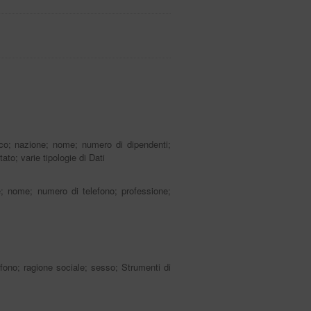
ico; nazione; nome; numero di dipendenti;
ato; varie tipologie di Dati
ne; nome; numero di telefono; professione;
efono; ragione sociale; sesso; Strumenti di