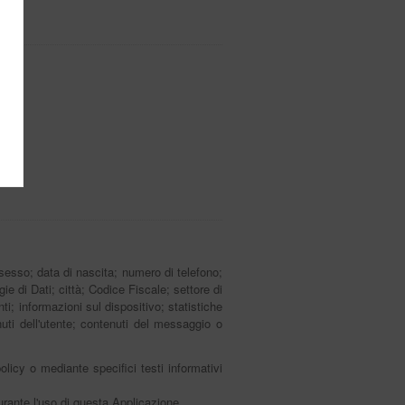
sesso; data di nascita; numero di telefono;
ie di Dati; città; Codice Fiscale; settore di
i; informazioni sul dispositivo; statistiche
nuti dell'utente; contenuti del messaggio o
olicy o mediante specifici testi informativi
urante l'uso di questa Applicazione.