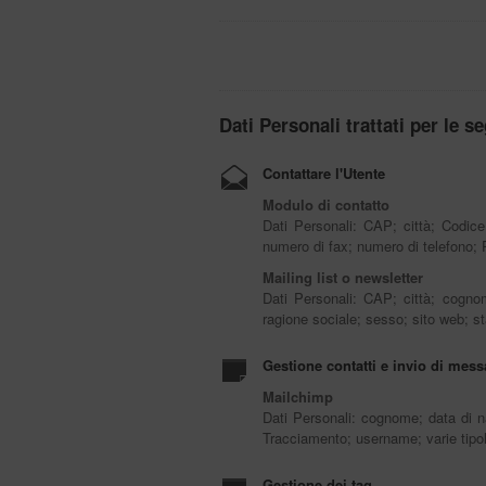
Dati Personali trattati per le se
Contattare l'Utente
Modulo di contatto
Dati Personali: CAP; città; Codice
numero di fax; numero di telefono; Pa
Mailing list o newsletter
Dati Personali: CAP; città; cognom
ragione sociale; sesso; sito web; s
Gestione contatti e invio di mes
Mailchimp
Dati Personali: cognome; data di na
Tracciamento; username; varie tipol
Gestione dei tag