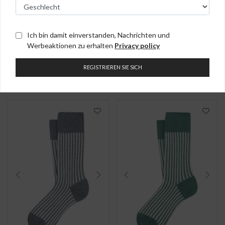
Kisasa Kurze
Iowa Wollsocken
Baumwollesocke
€
27.00
€
16.20
n
Ich bin damit einverstanden, Nachrichten und
Kurze Wollsocken
€
30.00
€
21.00
Werbeaktionen zu erhalten
Privacy policy
mit Streifen
Kurze Baumwolle-
Socken mit
REGISTRIEREN SIE SICH
Wabenstrick