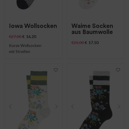
Iowa Wollsocken
Waime Socken
aus Baumwolle
€
27.00
€
16.20
€
25.00
€
17.50
Kurze Wollsocken
mit Streifen