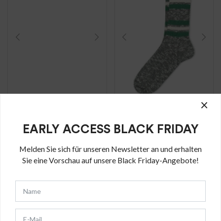
×
Frotteebaumwoll
Baumwollsocken
EARLY ACCESS BLACK FRIDAY
socken Bernera
Islay
Melden Sie sich für unseren Newsletter an und erhalten
€
20.00
€
27.00
Sie eine Vorschau auf unsere Black Friday-Angebote!
Kurze
Kurze
Sportsocken aus
Baumwollsocken
Frotteebaumwolle,
mit farbigen
Schwarz
Streifen, schwarz