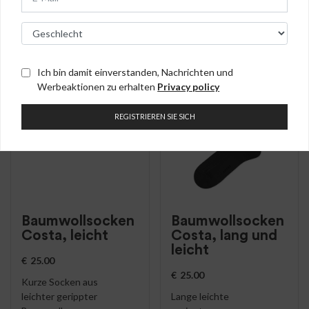
AUSVERKAUFT!
AUSVERKAUFT!
Ich bin damit einverstanden, Nachrichten und
Werbeaktionen zu erhalten
Privacy policy
REGISTRIEREN SIE SICH
Baumwollsocken
Baumwollsocken
Costa, leicht
Costa, lang und
leicht
€
25.00
€
25.00
Kurze Socken aus
leichter gerippter
Lange leichte